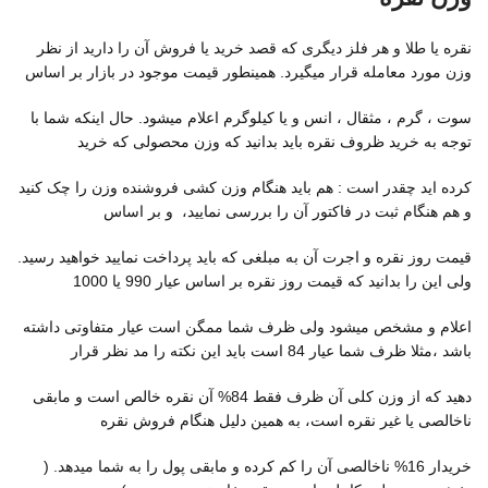
نقره یا طلا و هر فلز دیگری که قصد خرید یا فروش آن را دارید از نظر
وزن مورد معامله قرار میگیرد. همینطور قیمت موجود در بازار بر اساس
سوت ، گرم ، مثقال ، انس و یا کیلوگرم اعلام میشود. حال اینکه شما با
توجه به خرید ظروف نقره باید بدانید که وزن محصولی که خرید
کرده اید چقدر است : هم باید هنگام وزن کشی فروشنده وزن را چک کنید
و هم هنگام ثبت در فاکتور آن را بررسی نمایید، و بر اساس
قیمت روز نقره و اجرت آن به مبلغی که باید پرداخت نمایید خواهید رسید.
ولی این را بدانید که قیمت روز نقره بر اساس عیار 990 یا 1000
اعلام و مشخص میشود ولی ظرف شما ممگن است عیار متفاوتی داشته
باشد ،مثلا ظرف شما عیار 84 است باید این نکته را مد نظر قرار
دهید که از وزن کلی آن ظرف فقط 84% آن نقره خالص است و مابقی
ناخالصی یا غیر نقره است، به همین دلیل هنگام فروش نقره
خریدار 16% ناخالصی آن را کم کرده و مابقی پول را به شما میدهد. (