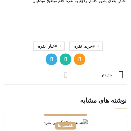
بخش بعدی بطور کامل راجع به نقره خام توضیح میدهیم)
#خرید_نقره
#عیار_نقره
جدیدتر
نوشته های مشابه
دانستنی ها